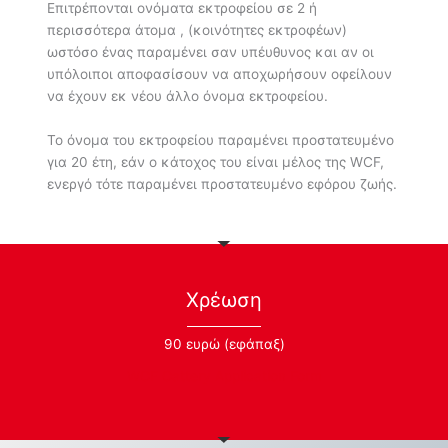
Επιτρέπονται ονόματα εκτροφείου σε 2 ή
περισσότερα άτομα , (κοινότητες εκτροφέων)
ωστόσο ένας παραμένει σαν υπέυθυνος και αν οι
υπόλοιποι αποφασίσουν να αποχωρήσουν οφείλουν
να έχουν εκ νέου άλλο όνομα εκτροφείου.
Το όνομα του εκτροφείου παραμένει προστατευμένο
για 20 έτη, εάν ο κάτοχος του είναι μέλος της WCF,
ενεργό τότε παραμένει προστατευμένο εφόρου ζωής.
Χρέωση
90 ευρώ (εφάπαξ)
WCF Cattery Application Form