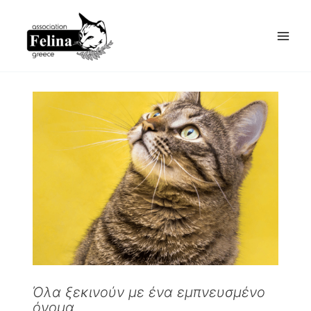
Skip
to
content
Όλα ξεκινούν με ένα εμπνευσμένο
όνομα