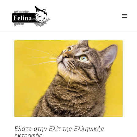
Skip
to
content
Ελάτε στην Ελίτ της Ελληνικής
εκτροφής