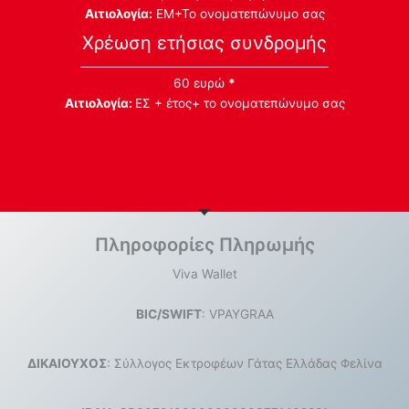
Αιτιολογία:
ΕΜ+Το ονοματεπώνυμο σας
Χρέωση ετήσιας συνδρομής
60 ευρώ
*
Αιτιολογία:
ΕΣ + έτος+ το ονοματεπώνυμο σας
membership.pdf
membership.doc
Πληροφορίες Πληρωμής
Viva Wallet
BIC/SWIFT
: VPAYGRAA
ΔΙΚΑΙΟΥΧΟΣ
: Σύλλογος Εκτροφέων Γάτας Ελλάδας Φελίνα