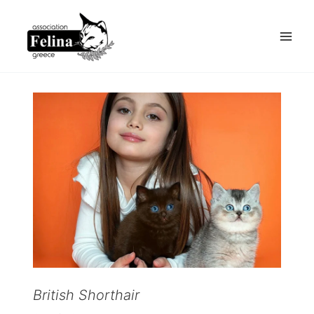
Skip
to
content
British Shorthair