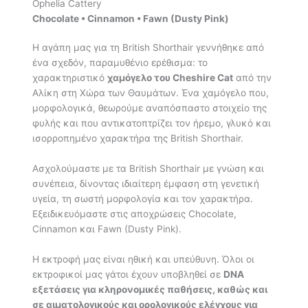
Ophelia Cattery
Chocolate • Cinnamon • Fawn (Dusty Pink)
Η αγάπη μας για τη British Shorthair γεννήθηκε από
ένα σχεδόν, παραμυθένιο ερέθισμα: το
χαρακτηριστικό
χαμόγελο του Cheshire Cat
από την
Αλίκη στη Χώρα των Θαυμάτων. Ένα χαμόγελο που,
μορφολογικά, θεωρούμε αναπόσπαστο στοιχείο της
φυλής και που αντικατοπτρίζει τον ήρεμο, γλυκό και
ισορροπημένο χαρακτήρα της British Shorthair.
Ασχολούμαστε με τα British Shorthair με γνώση και
συνέπεια, δίνοντας ιδιαίτερη έμφαση στη γενετική
υγεία, τη σωστή μορφολογία και τον χαρακτήρα.
Εξειδικευόμαστε στις αποχρώσεις Chocolate,
Cinnamon και Fawn (Dusty Pink).
Η εκτροφή μας είναι ηθική και υπεύθυνη. Όλοι οι
εκτροφικοί μας γάτοι έχουν υποβληθεί σε
DNA
εξετάσεις για κληρονομικές παθήσεις, καθώς και
σε αιματολογικούς και ορολογικούς ελέγχους για